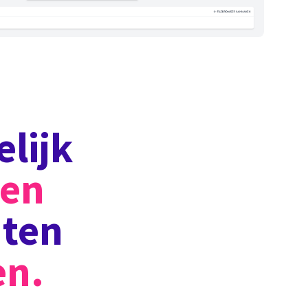
lijk
men
nten
en.