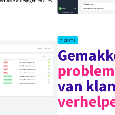
cifieke afdelingen en alles
TICKETS
Gemakke
proble
van kla
verhelp