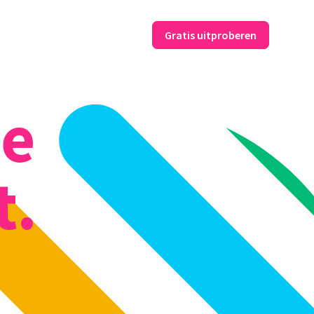
Gratis uitproberen
se
t.