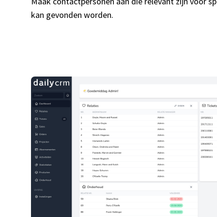
Maak contactpersonen aan die relevant zijn voor spe
kan gevonden worden.